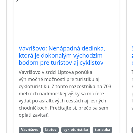
Vavrišovo: Nenápadná dedinka,
ktorá je dokonalým východzím
bodom pre turistov aj cyklistov
i
Vavrišovo v srdci Liptova ponúka
výnimočné možnosti pre turistiku aj
cykloturistiku. Z tohto rozcestníka na 703
metroch nadmorskej výšky sa môžete
vydať po asfaltových cestách aj lesných
chodníčkoch. Prečítajte si, prečo sa sem
oplatí zavítať.
Vavrišovo
Liptov
cykloturistika
turistika