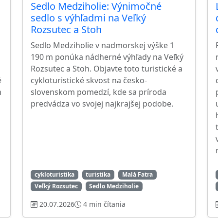
Sedlo Medziholie: Výnimočné
sedlo s výhľadmi na Veľký
Rozsutec a Stoh
Sedlo Medziholie v nadmorskej výške 1
190 m ponúka nádherné výhľady na Veľký
Rozsutec a Stoh. Objavte toto turistické a
é
cykloturistické skvost na česko-
m
slovenskom pomedzí, kde sa príroda
predvádza vo svojej najkrajšej podobe.
cykloturistika
turistika
Malá Fatra
Veľký Rozsutec
Sedlo Medziholie
20.07.2026
4 min čítania