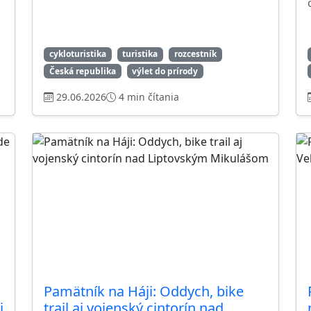
cykloturistika
turistika
rozcestník
Česká republika
výlet do prírody
29.06.2026
4 min čítania
Pamätník na Háji: Oddych, bike
j
trail aj vojenský cintorín nad