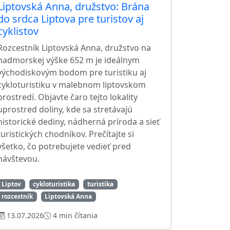
Liptovská Anna, družstvo: Brána
do srdca Liptova pre turistov aj
cyklistov
Rozcestník Liptovská Anna, družstvo na
nadmorskej výške 652 m je ideálnym
východiskovým bodom pre turistiku aj
cykloturistiku v malebnom liptovskom
prostredí. Objavte čaro tejto lokality
uprostred doliny, kde sa stretávajú
historické dediny, nádherná príroda a sieť
turistických chodníkov. Prečítajte si
všetko, čo potrebujete vedieť pred
návštevou.
Liptov
cykloturistika
turistika
rozcestník
Liptovská Anna
13.07.2026
4 min čítania