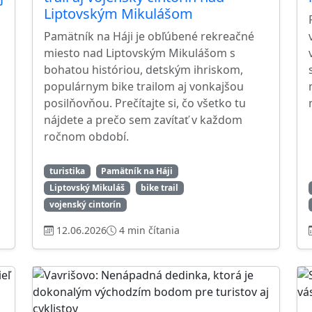
Liptovským Mikulášom
Pamätník na Háji je obľúbené rekreačné
miesto nad Liptovským Mikulášom s
bohatou históriou, detským ihriskom,
populárnym bike trailom aj vonkajšou
posilňovňou. Prečítajte si, čo všetko tu
nájdete a prečo sem zavítať v každom
ročnom období.
turistika
Pamätník na Háji
Liptovský Mikuláš
bike trail
vojenský cintorín
12.06.2026
4 min čítania