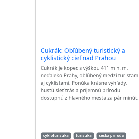
Cukrák: Obľúbený turistický a
cyklistický cieľ nad Prahou
Cukrák je kopec s výškou 411 m n. m.
neďaleko Prahy, obľúbený medzi turistam
aj cyklistami. Ponúka krásne výhľady,
hustú sieť trás a príjemnú prírodu
dostupnú z hlavného mesta za pár minút.
cykloturistika
turistika
česká príroda