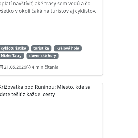
oplatí navštíviť, aké trasy sem vedú a čo
všetko v okolí čaká na turistov aj cyklistov.
cykloturistika
turistika
Králová hoľa
Nízke Tatry
slovenské hory
21.05.2026
4 min čítania