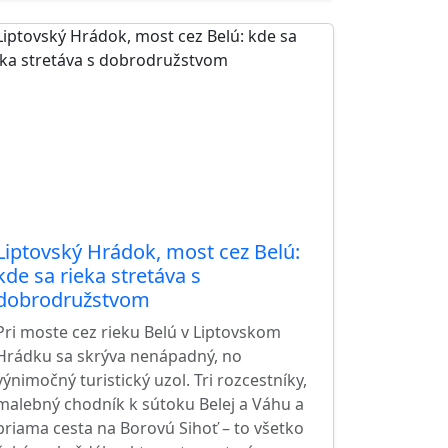
Liptovský Hrádok, most cez Belú:
kde sa rieka stretáva s
dobrodružstvom
Pri moste cez rieku Belú v Liptovskom
Hrádku sa skrýva nenápadný, no
výnimočný turistický uzol. Tri rozcestníky,
malebný chodník k sútoku Belej a Váhu a
priama cesta na Borovú Sihoť – to všetko