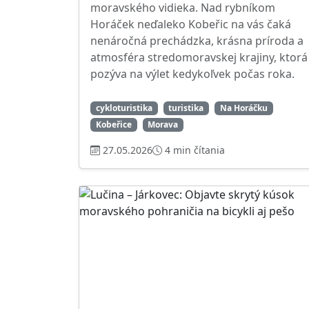
moravského vidieka. Nad rybníkom
Horáček neďaleko Kobeřic na vás čaká
nenáročná prechádzka, krásna príroda a
atmosféra stredomoravskej krajiny, ktorá
pozýva na výlet kedykoľvek počas roka.
cykloturistika
turistika
Na Horáčku
Kobeřice
Morava
27.05.2026
4 min čítania