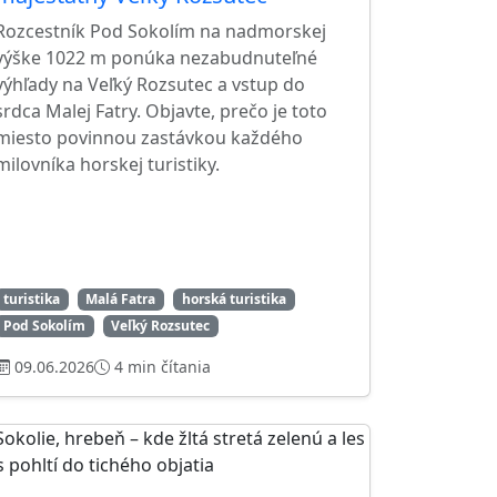
Rozcestník Pod Sokolím na nadmorskej
výške 1022 m ponúka nezabudnuteľné
výhľady na Veľký Rozsutec a vstup do
srdca Malej Fatry. Objavte, prečo je toto
miesto povinnou zastávkou každého
milovníka horskej turistiky.
turistika
Malá Fatra
horská turistika
Pod Sokolím
Veľký Rozsutec
09.06.2026
4 min čítania