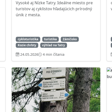
Vysoké aj Nízke Tatry. Ideálne miesto pre
turistov aj cyklistov hľadajúcich prírodný
únik z mesta.
cykloturistika
turistika
Zámčisko
Kozie chrbty
výhľad na Tatry
24.05.2026
4 min čítania