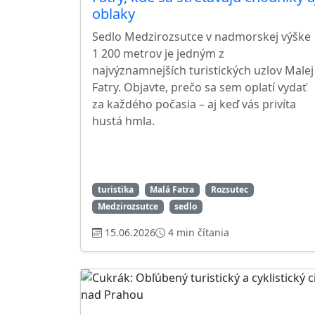
oblaky
Sedlo Medzirozsutce v nadmorskej výške
1 200 metrov je jedným z
najvýznamnejších turistických uzlov Malej
Fatry. Objavte, prečo sa sem oplatí vydať
za každého počasia – aj keď vás privíta
hustá hmla.
turistika
Malá Fatra
Rozsutec
Medzirozsutce
sedlo
15.06.2026
4 min čítania