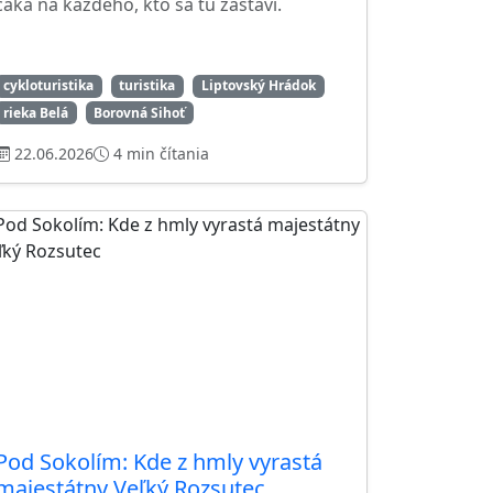
čaká na každého, kto sa tu zastaví.
cykloturistika
turistika
Liptovský Hrádok
rieka Belá
Borovná Sihoť
22.06.2026
4 min čítania
Pod Sokolím: Kde z hmly vyrastá
majestátny Veľký Rozsutec