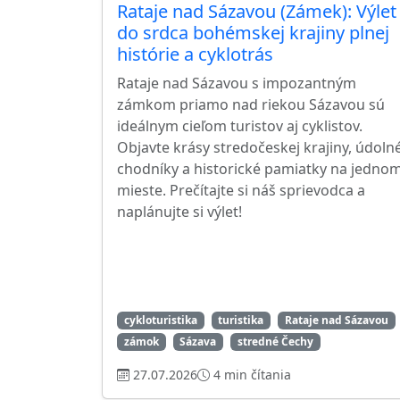
Rataje nad Sázavou (Zámek): Výlet
do srdca bohémskej krajiny plnej
histórie a cyklotrás
Rataje nad Sázavou s impozantným
zámkom priamo nad riekou Sázavou sú
ideálnym cieľom turistov aj cyklistov.
Objavte krásy stredočeskej krajiny, údoln
chodníky a historické pamiatky na jedno
mieste. Prečítajte si náš sprievodca a
naplánujte si výlet!
cykloturistika
turistika
Rataje nad Sázavou
zámok
Sázava
stredné Čechy
27.07.2026
4 min čítania