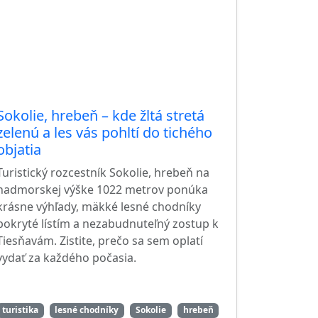
Sokolie, hrebeň – kde žltá stretá
zelenú a les vás pohltí do tichého
objatia
Turistický rozcestník Sokolie, hrebeň na
nadmorskej výške 1022 metrov ponúka
krásne výhľady, mäkké lesné chodníky
pokryté lístím a nezabudnuteľný zostup k
Tiesňavám. Zistite, prečo sa sem oplatí
vydať za každého počasia.
turistika
lesné chodníky
Sokolie
hrebeň