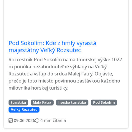
Pod Sokolím: Kde z hmly vyrastá
majestátny Veľký Rozsutec
Rozcestník Pod Sokolím na nadmorskej výške 1022
m ponúka nezabudnuteľné výhľady na Veľký
Rozsutec a vstup do srdca Malej Fatry. Objavte,
prečo je toto miesto povinnou zastávkou každého
milovníka horskej turistiky.
turistika
Malá Fatra
horská turistika
Pod Sokolím
Veľký Rozsutec
09.06.2026
4 min čítania