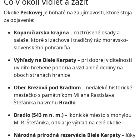
Čo v okolí vidieť a zažiť
Okolie
Peckovej
je bohaté na zaujímavosti, ktoré stoja
za objavenie:
Kopaničiarska krajina
– roztrúsené osady a
salaše, ktoré si zachovali tradičný ráz moravsko-
slovenského pohraničia
Výhľady na Biele Karpaty
– pri dobrej viditeľnosti
uvidíte hrebene pohoria a vzdialené dediny na
oboch stranách hranice
Obec Brezová pod Bradlom
– neďaleké historické
mestečko s pamätníkom Milana Rastislava
Štefánika na vrchu
Bradlo
Bradlo (543 m n. m.)
– ikonické miesto s mohylou
M. R. Štefánika, odkiaľ je výhľad na celé okolie
Národná prírodná rezervácia Biele Karpaty
– lúky