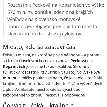
Rozcestník Pecková na Kopanicách vo výške
576 m n. m. ponúka jeden z najkrajších
výhľadov na slovensko-moravské
pohraničie. Objavte, prečo je toto miesto
skvostom pre turistov aj cyklistov.
Miesto, kde sa zastaví čas
Existujú miesta, na ktoré sa príde náhodou – a potom
sa k nim človek vracia znova a znova.
Pecková
na
Kopanicách
je presne takou lokalitou. Skromný
turistický rozcestník, tzv. „hríbik", tu stojí vo výške
576
m n. m.
a mlčky poukazuje na to, čo je okolo – rozľahlú
krajinu, tichú prírodu a výhľady, ktoré vám vyženú dych
z pľúc. Ak hľadáte miesto, kde sa vyčistiť od
každodenného zhonu, Pecková je odpoveďou.
Čo vás tu čaká – krajina a