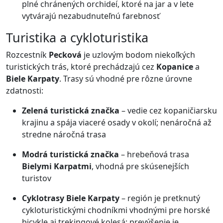
plné chránených orchideí, ktoré na jar a v lete
vytvárajú nezabudnuteľnú farebnosť
Turistika a cykloturistika
Rozcestník
Pecková
je uzlovým bodom niekoľkých
turistických trás, ktoré prechádzajú cez
Kopanice
a
Biele Karpaty
. Trasy sú vhodné pre rôzne úrovne
zdatnosti:
Zelená turistická značka
– vedie cez kopaničiarsku
krajinu a spája viaceré osady v okolí; nenáročná až
stredne náročná trasa
Modrá turistická značka
– hrebeňová trasa
Bielymi Karpatmi
, vhodná pre skúsenejších
turistov
Cyklotrasy Biele Karpaty
– región je pretknutý
cykloturistickými chodníkmi vhodnými pre horské
bicykle aj trekingové kolesá; prevýšenie je