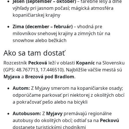
Jeseň (september – október)
– farebné lesy a dlhé
výhľady pri jasnom počasí; mágická atmosféra
kopaničiarskej krajiny
Zima (december – február)
– vhodná pre
milovníkov snehovej krajiny a zimných túr na
snowhow alebo bežkách
Ako sa tam dostať
Rozcestník
Pecková
leží v oblasti
Kopaníc
na Slovensku
(GPS: 48.767713, 17.446510). Najbližšie väčšie mestá sú
Myjava
a
Brezová pod Bradlom
.
Autom:
Z Myjavy smerom na kopaničiarske osady;
odporúčame parkovať pri niektorej z okolitých obcí
a pokračovať pešo alebo na bicykli
Autobusom:
Z
Myjavy
premávajú regionálne
autobusy do okolitých obcí; odtiaľ sa na
Peckovú
dostanete turistickými chodníkmi