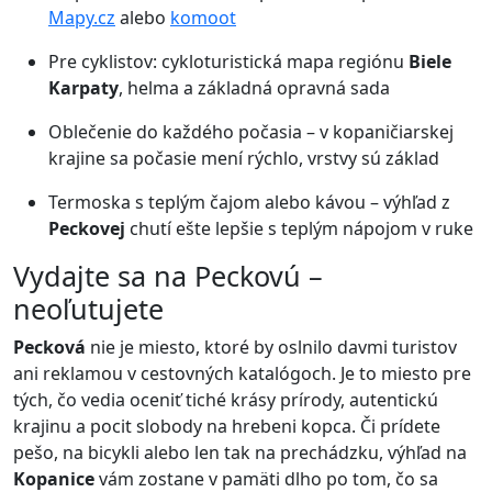
Mapy.cz
alebo
komoot
Pre cyklistov: cykloturistická mapa regiónu
Biele
Karpaty
, helma a základná opravná sada
Oblečenie do každého počasia – v kopaničiarskej
krajine sa počasie mení rýchlo, vrstvy sú základ
Termoska s teplým čajom alebo kávou – výhľad z
Peckovej
chutí ešte lepšie s teplým nápojom v ruke
Vydajte sa na Peckovú –
neoľutujete
Pecková
nie je miesto, ktoré by oslnilo davmi turistov
ani reklamou v cestovných katalógoch. Je to miesto pre
tých, čo vedia oceniť tiché krásy prírody, autentickú
krajinu a pocit slobody na hrebeni kopca. Či prídete
pešo, na bicykli alebo len tak na prechádzku, výhľad na
Kopanice
vám zostane v pamäti dlho po tom, čo sa