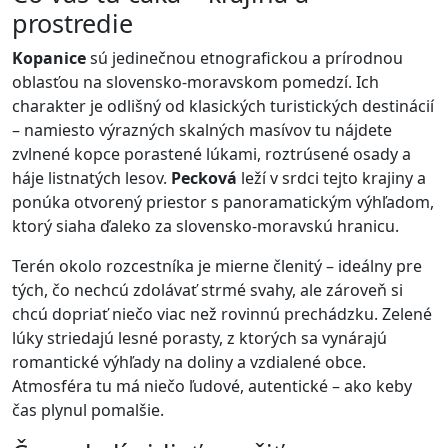
prostredie
Kopanice
sú jedinečnou etnografickou a prírodnou
oblasťou na slovensko-moravskom pomedzí. Ich
charakter je odlišný od klasických turistických destinácií
– namiesto výrazných skalných masívov tu nájdete
zvlnené kopce porastené lúkami, roztrúsené osady a
háje listnatých lesov.
Pecková
leží v srdci tejto krajiny a
ponúka otvorený priestor s panoramatickým výhľadom,
ktorý siaha ďaleko za slovensko-moravskú hranicu.
Terén okolo rozcestníka je mierne členitý – ideálny pre
tých, čo nechcú zdolávať strmé svahy, ale zároveň si
chcú dopriať niečo viac než rovinnú prechádzku. Zelené
lúky striedajú lesné porasty, z ktorých sa vynárajú
romantické výhľady na doliny a vzdialené obce.
Atmosféra tu má niečo ľudové, autentické – ako keby
čas plynul pomalšie.