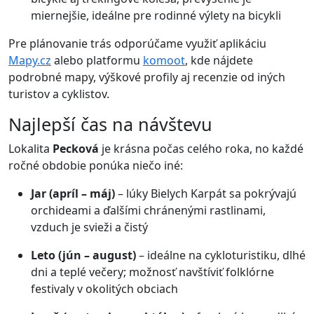
miernejšie, ideálne pre rodinné výlety na bicykli
Pre plánovanie trás odporúčame využiť aplikáciu
Mapy.cz
alebo platformu
komoot
, kde nájdete
podrobné mapy, výškové profily aj recenzie od iných
turistov a cyklistov.
Najlepší čas na návštevu
Lokalita
Pecková
je krásna počas celého roka, no každé
ročné obdobie ponúka niečo iné:
Jar (apríl – máj)
– lúky Bielych Karpát sa pokrývajú
orchideami a ďalšími chránenými rastlinami,
vzduch je svieži a čistý
Leto (jún – august)
– ideálne na cykloturistiku, dlhé
dni a teplé večery; možnosť navštíviť folklórne
festivaly v okolitých obciach