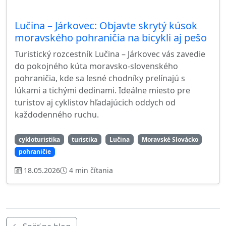
Lučina – Járkovec: Objavte skrytý kúsok
moravského pohraničia na bicykli aj pešo
Turistický rozcestník Lučina – Járkovec vás zavedie
do pokojného kúta moravsko-slovenského
pohraničia, kde sa lesné chodníky prelínajú s
lúkami a tichými dedinami. Ideálne miesto pre
turistov aj cyklistov hľadajúcich oddych od
každodenného ruchu.
cykloturistika
turistika
Lučina
Moravské Slovácko
pohraničie
18.05.2026
4 min čítania