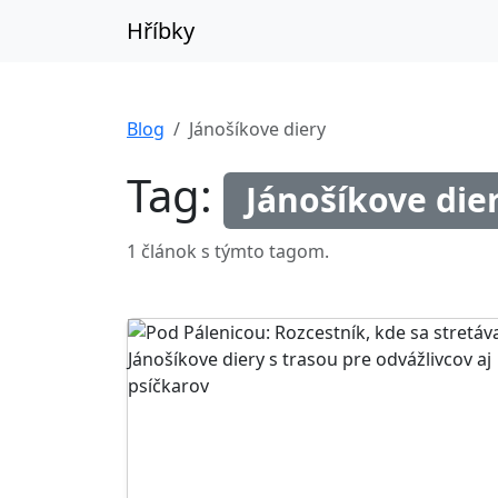
Hříbky
Blog
Jánošíkove diery
Tag:
Jánošíkove die
1 článok s týmto tagom.