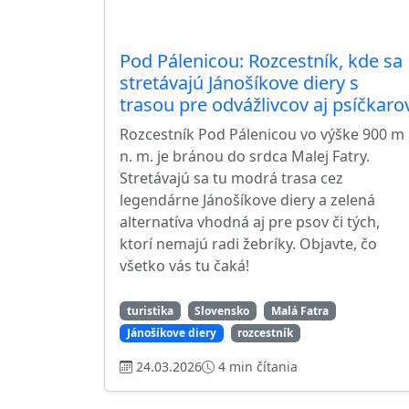
Pod Pálenicou: Rozcestník, kde sa
stretávajú Jánošíkove diery s
trasou pre odvážlivcov aj psíčkaro
Rozcestník Pod Pálenicou vo výške 900 m
n. m. je bránou do srdca Malej Fatry.
Stretávajú sa tu modrá trasa cez
legendárne Jánošíkove diery a zelená
alternatíva vhodná aj pre psov či tých,
ktorí nemajú radi žebríky. Objavte, čo
všetko vás tu čaká!
turistika
Slovensko
Malá Fatra
Jánošíkove diery
rozcestník
24.03.2026
4 min čítania