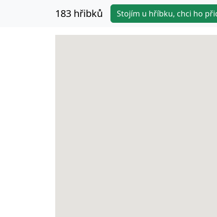
183 hřibků
Stojím u hříbku, chci ho při