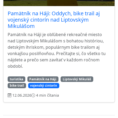
Pamätník na Háji: Oddych, bike trail aj
vojenský cintorín nad Liptovským
Mikulášom
Pamätník na Háji je obľúbené rekreačné miesto
nad Liptovským Mikulášom s bohatou históriou,
detským ihriskom, populárnym bike trailom aj
vonkajšou posilňovňou. Prečítajte si, čo všetko tu
nájdete a prečo sem zavítať v každom ročnom
období.
turistika
Pamätník na Háji
Liptovský Mikuláš
bike trail
vojenský cintorín
12.06.2026
4 min čítania