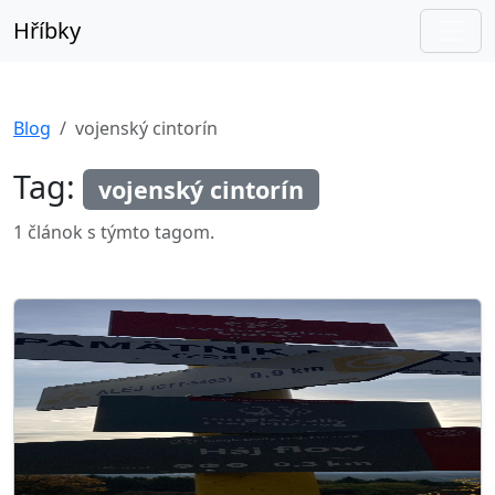
Hříbky
Blog
vojenský cintorín
Tag:
vojenský cintorín
1 článok s týmto tagom.