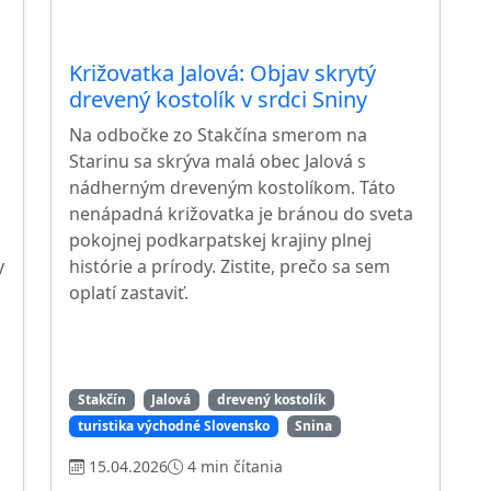
Križovatka Jalová: Objav skrytý
drevený kostolík v srdci Sniny
Na odbočke zo Stakčína smerom na
Starinu sa skrýva malá obec Jalová s
nádherným dreveným kostolíkom. Táto
nenápadná križovatka je bránou do sveta
pokojnej podkarpatskej krajiny plnej
y
histórie a prírody. Zistite, prečo sa sem
oplatí zastaviť.
Stakčín
Jalová
drevený kostolík
turistika východné Slovensko
Snina
15.04.2026
4 min čítania