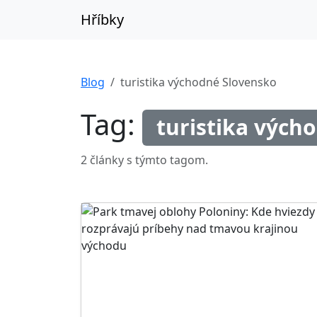
Hříbky
Blog
turistika východné Slovensko
Tag:
turistika vých
2 články s týmto tagom.