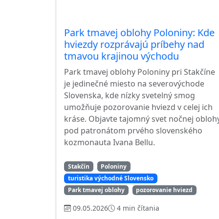
Park tmavej oblohy Poloniny: Kde
hviezdy rozprávajú príbehy nad
tmavou krajinou východu
Park tmavej oblohy Poloniny pri Stakčíne
je jedinečné miesto na severovýchode
Slovenska, kde nízky svetelný smog
umožňuje pozorovanie hviezd v celej ich
kráse. Objavte tajomný svet nočnej obloh
pod patronátom prvého slovenského
kozmonauta Ivana Bellu.
Stakčín
Poloniny
turistika východné Slovensko
Park tmavej oblohy
pozorovanie hviezd
09.05.2026
4 min čítania