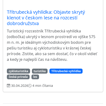
Třítrubecká vyhlídka: Objavte skrytý
klenot v českom lese na rozcestí
dobrodružstva
Turistický rozcestník Třítrubecká vyhlídka
(odbočka) ukrytý v lesnom prostredí vo výške 575
m n. m. je ideálnym východiskovým bodom pre
pešiu turistiku aj cykloturistiku v krásnej českej
prírode. Zistite, ako sa sem dostať, čo v okolí vidieť
a kedy je najlepší čas na návštevu.
cykloturistika
turistika
Třítrubecká vyhlídka
česká príroda
les
30.04.2026
4 min čítania