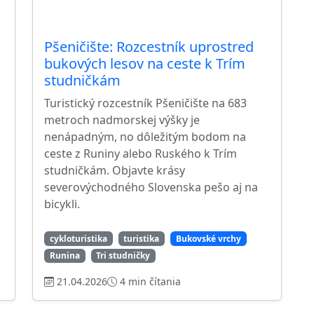
Pšeničište: Rozcestník uprostred
bukových lesov na ceste k Trím
studničkám
Turistický rozcestník Pšeničište na 683
metroch nadmorskej výšky je
nenápadným, no dôležitým bodom na
ceste z Runiny alebo Ruského k Trím
studničkám. Objavte krásy
severovýchodného Slovenska pešo aj na
bicykli.
cykloturistika
turistika
Bukovské vrchy
Runina
Tri studničky
21.04.2026
4 min čítania