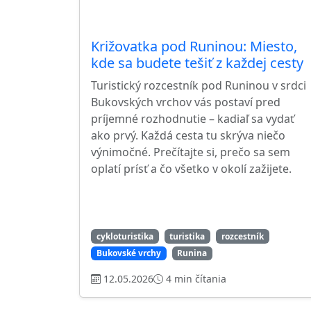
Križovatka pod Runinou: Miesto,
kde sa budete tešiť z každej cesty
Turistický rozcestník pod Runinou v srdci
Bukovských vrchov vás postaví pred
príjemné rozhodnutie – kadiaľ sa vydať
ako prvý. Každá cesta tu skrýva niečo
výnimočné. Prečítajte si, prečo sa sem
oplatí prísť a čo všetko v okolí zažijete.
cykloturistika
turistika
rozcestník
Bukovské vrchy
Runina
12.05.2026
4 min čítania